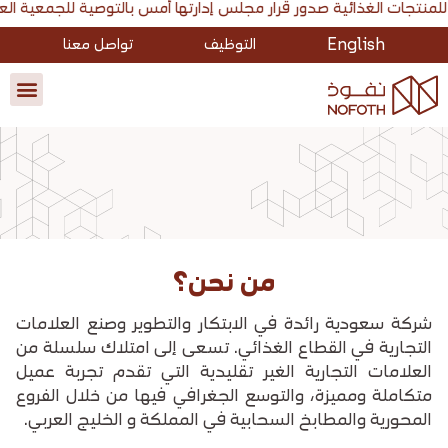
بالتوصية للجمعية العامة غير العادية بشراء أسهمها بغرض الاحتفاظ بها كأسهم خزينة بحد أقصى 2.4 مليون سهم. أعلنت شركة نفوذ للمنتجات الغذائية صدور قرار مجلس إدارتها أمس بالتوصية للجمعية العامة غير العادية بشراء أسهمه
English
التوظيف
تواصل معنا
من نحن؟
شركة سعودية رائدة في الابتكار والتطوير وصنع العلامات
التجارية في القطاع الغذائي. تسعى إلى امتلاك سلسلة من
العلامات التجارية الغير تقليدية التي تقدم تجربة عميل
متكاملة ومميزة، والتوسع الجغرافي فيها من خلال الفروع
المحورية والمطابخ السحابية في المملكة و الخليج العربي.